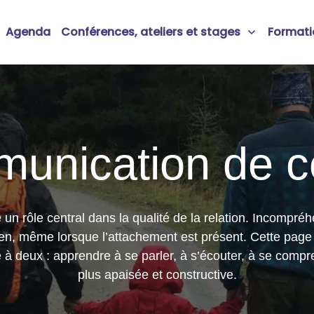
Agenda
Conférences, ateliers et stages
Formati
unication de c
n rôle central dans la qualité de la relation. Incompréhen
lien, même lorsque l’attachement est présent. Cette pag
ie à deux : apprendre à se parler, à s’écouter, à se com
plus apaisée et constructive.