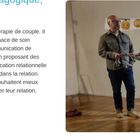
rapie de couple. Il
space de soin
munication de
n proposant des
ation relationnelle
ans la relation.
ouhaitent mieux
 leur relation,