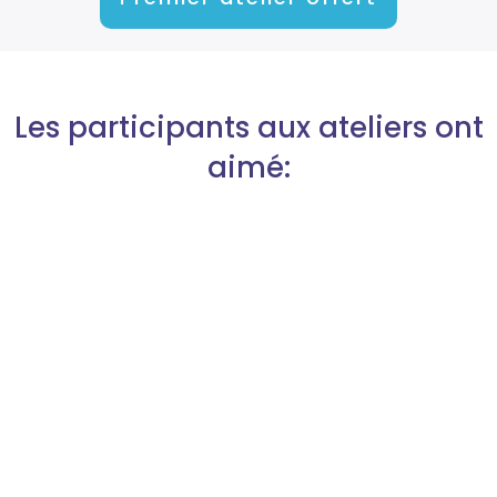
Les participants aux ateliers ont
aimé:
“
Présentation générale de la
communication de façon visuelle et
théâtrale
Merci et bravo pour le découpage
des notions en ateliers