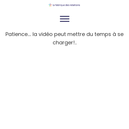
Agenda
Patience.... la vidéo peut mettre du temps à se
charger!..
Conférences, ateliers et stages
Formations professionnelles
A Propos
Contact