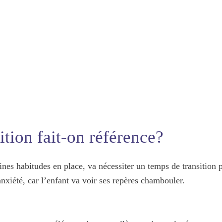
ition fait-on référence?
aines habitudes en place, va nécessiter un temps de transition
anxiété, car l’enfant va voir ses repères chambouler.