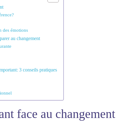
nt
férence?
on des émotions
éparer au changement
urante
mportant: 3 conseils pratiques
sionnel
ant face au changement