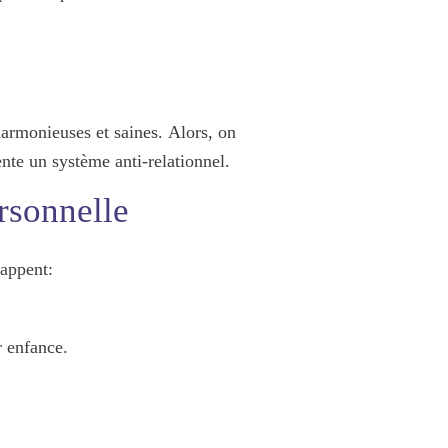
harmonieuses et saines.
Alors, on
ente un
système anti-relationnel
.
rsonnelle
happent:
r enfance.