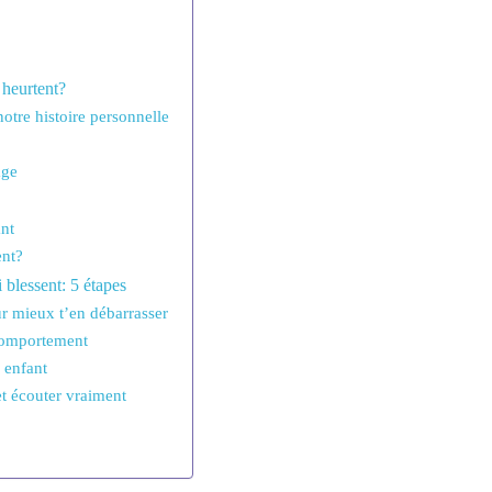
 heurtent?
tre histoire personnelle
âge
ant
ent?
blessent: 5 étapes
ur mieux t’en débarrasser
 comportement
n enfant
et écouter vraiment