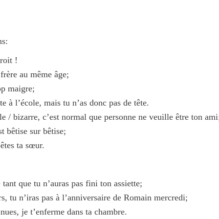
ns:
oit !
 frère au même âge;
rop maigre;
te à l’école, mais tu n’as donc pas de tête.
e / bizarre, c’est normal que personne ne veuille être ton ami
t bêtise sur bêtise;
êtes ta sœur.
 tant que tu n’auras pas fini ton assiette;
irs, tu n’iras pas à l’anniversaire de Romain mercredi;
inues, je t’enferme dans ta chambre.