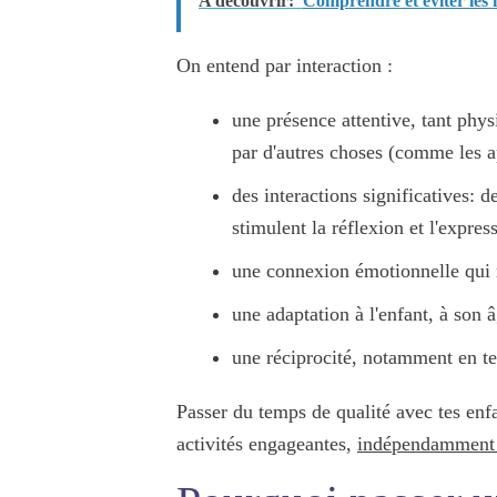
A découvrir:
Comprendre et éviter les 
On entend par interaction :
une
présence attentive, tant ph
par d'autres choses (comme les a
des
interactions
significatives
: d
stimulent la réflexion et l'expres
une
connexion émotionnelle
qui 
une
adaptation à l'enfant
, à son 
une
réciprocité
, notamment en te
Passer du temps de qualité avec tes enfa
activités engageantes,
indépendamment 