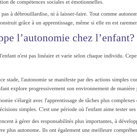
ition de
compétences sociales et émotionnelles
.
 pas à débrouillardise, ni à laisser-faire. Tout comme autono
construit grâce à un
apprentissage
, même si elle en est raremen
pe l’autonomie chez l’enfant?
nfant n'est pas linéaire et varie selon chaque individu. Cepen
 ce stade, l'autonomie se manifeste par des
actions simples
com
nfant
explore
progressivement son environnement de manière 
onomie s'élargit avec l'apprentissage de
tâches plus complexes
écisions simples. C'est une période où l'enfant aime tester ses
encent à gérer des
responsabilités
plus importantes, à dévelo
re plus autonome. Ils ont également une meilleure compréhen