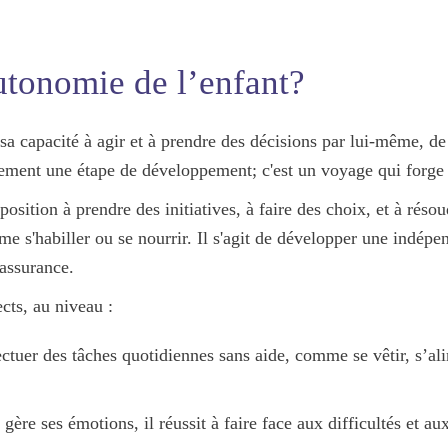
utonomie de l’enfant?
 sa
capacité à agir
et
à prendre des décisions
par lui-même, d
ulement une
étape de développement
; c'est un voyage qui forge
sposition à
prendre des initiatives
, à
faire des choix
, et à
résou
e s'habiller ou se nourrir. Il s'agit de développer une
indépen
assurance.
cts, au niveau :
fectuer des tâches quotidiennes sans aide, comme se vêtir, s’a
 gère ses émotions, il réussit à faire face aux difficultés et 