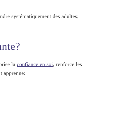
pendre systématiquement des adultes;
ante?
orise la
confiance en soi
, renforce les
nt apprenne: